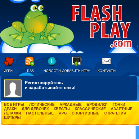
ИГРЫ
RSS
НОВОСТИ
ДОБАВИТЬ ИГРУ
КОНТАКТЫ
Регистрируйтесь
и зарабатывайте очки!
ВСЕ ИГРЫ
ЛОГИЧЕСКИЕ
АРКАДНЫЕ
БРОДИЛКИ
ГОНКИ
ДРАКИ
ДЛЯ ДЕВОЧЕК
КВЕСТЫ
КЛАССИЧЕСКИЕ
АЗАРТНЫЕ
ЛЕТАЛКИ
НАСТОЛЬНЫЕ
RPG
СПОРТИВНЫЕ
СТРАТЕГИИ
ШУТЕРЫ