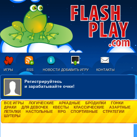
ИГРЫ
RSS
НОВОСТИ
ДОБАВИТЬ ИГРУ
КОНТАКТЫ
Регистрируйтесь
и зарабатывайте очки!
ВСЕ ИГРЫ
ЛОГИЧЕСКИЕ
АРКАДНЫЕ
БРОДИЛКИ
ГОНКИ
ДРАКИ
ДЛЯ ДЕВОЧЕК
КВЕСТЫ
КЛАССИЧЕСКИЕ
АЗАРТНЫЕ
ЛЕТАЛКИ
НАСТОЛЬНЫЕ
RPG
СПОРТИВНЫЕ
СТРАТЕГИИ
ШУТЕРЫ